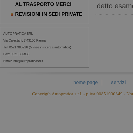
AL TRASPORTO MERCI
detto esam
REVISIONI IN SEDI PRIVATE
AUTOPRATICA SRL
Via Calestani, 7 43100 Parma
Tel: 0521 985226 (5 linee in ricerca automatica)
Fax: 0521 986836
Email:
info@autopraticasrl.it
home page
servizi
Copyrigth Autopratica s.r.l. - p.iva 00851000349 -
Not